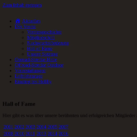
Zum Inhalt springen
Aktuelles
RC-Car Verein in Frankfurt am Main für Offroad- und Onroad RC-Fa
Der Verein
Vereinsgeschichte
Mitgliedschaft
Nachwuchsförderung
Hall of Fame
Unsere Satzung
Onroad-Strecke Halle
Offroad-Strecke Outdoor
Veranstaltungen
Leihfahrzeuge
Einstieg ins Hobby
Hall of Fame
Hier gibt es was über unsere berühmten und erfolgreichen Mitglieder 
2001
2002
2003
2004
2005
2007
2008
2010
2011
2013
2014
2016