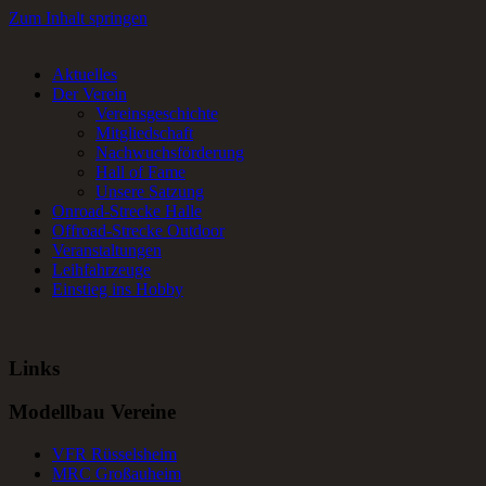
Zum Inhalt springen
Aktuelles
RC-Car Verein in Frankfurt am Main für Offroad- und Onroad RC-
Der Verein
Fans.
Vereinsgeschichte
Mitgliedschaft
Nachwuchsförderung
Hall of Fame
Unsere Satzung
Onroad-Strecke Halle
Offroad-Strecke Outdoor
Veranstaltungen
Leihfahrzeuge
Einstieg ins Hobby
Links
Modellbau Vereine
VFR Rüsselsheim
MRC Großauheim