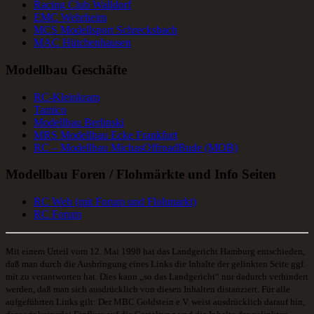
Racing Club Walldorf
EMC Wehrheim
MCS Modellsport Schrecksbach
MAC Hütchenhausen
Modellbau Geschäfte
RC-Kleinkram
Tamico
Modellbau Berlinski
MRS Modellbau Ecke Frankfurt
RC – Modellbau MichasOffroadBude (MOB)
Modellbau Foren / Flohmärkte und Info Seiten
RC Web (mit Forum und Flohmarkt)
RC Forum
Mit einem Urteil vom 12. Mai 1998 hat das Landgericht Hamburg entschieden,
daß man durch die Ausbringung eines Links die Inhalte der gelinkten Seite ggf.
mit zu verantworten hat. Dies kann „so das Landgericht“ nur dadurch verhindert
werden, daß man sich ausdrücklich von diesen Inhalten distanziert. Für alle
aufgeführten Links gilt: Der MBC Goldstein e.V. weist ausdrücklich darauf hin,