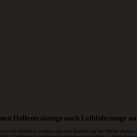
ns.
einen Hallentrainings auch Leihfahrzeuge an
 schon ein Modell zu besitzen mal erste Runden auf der Strecke drehen 
 MBC Goldsteins zu stellen zum anderen um zu sehen ob ihnen diese