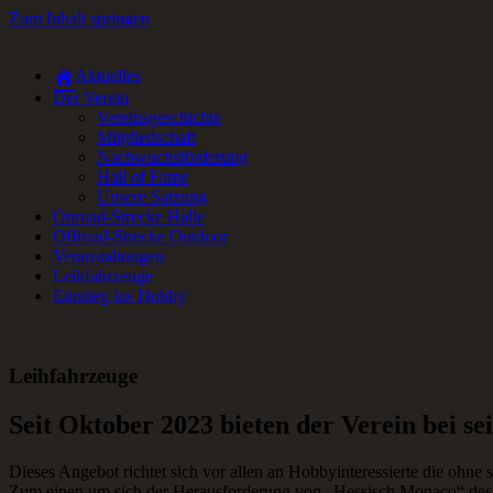
Zum Inhalt springen
Aktuelles
RC-Car Verein in Frankfurt am Main für Offroad- und Onroad RC-Fa
Der Verein
Vereinsgeschichte
Mitgliedschaft
Nachwuchsförderung
Hall of Fame
Unsere Satzung
Onroad-Strecke Halle
Offroad-Strecke Outdoor
Veranstaltungen
Leihfahrzeuge
Einstieg ins Hobby
Leihfahrzeuge
Seit Oktober 2023 bieten der Verein bei s
Dieses Angebot richtet sich vor allen an Hobbyinteressierte die ohne
Zum einen um sich der Herausforderung von „Hessisch Monaco“ des