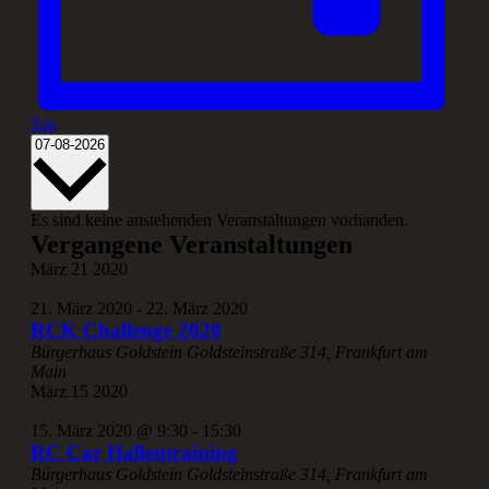
Tag
Datum
07-08-2026
wählen.
Es sind keine anstehenden Veranstaltungen vorhanden.
Vergangene Veranstaltungen
März
21
2020
21. März 2020
-
22. März 2020
RCK Challenge 2020
Bürgerhaus Goldstein
Goldsteinstraße 314, Frankfurt am
Main
März
15
2020
15. März 2020 @ 9:30
-
15:30
RC Car Hallentraining
Bürgerhaus Goldstein
Goldsteinstraße 314, Frankfurt am