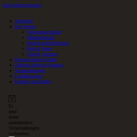
Zum Inhalt springen
Aktuelles
RC-Car Verein in Frankfurt am Main für Offroad- und Onroad RC-
Der Verein
Fans.
Vereinsgeschichte
Mitgliedschaft
Nachwuchsförderung
Hall of Fame
Unsere Satzung
Onroad-Strecke Halle
Offroad-Strecke Outdoor
Veranstaltungen
Leihfahrzeuge
Einstieg ins Hobby
Es
sind
keine
anstehenden
Veranstaltungen
vorhanden.