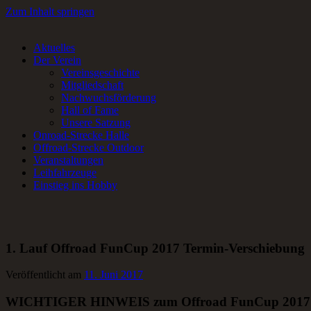
Zum Inhalt springen
Aktuelles
RC-Car Verein in Frankfurt am Main für Offroad- und Onroad RC-Fa
Der Verein
Vereinsgeschichte
Mitgliedschaft
Nachwuchsförderung
Hall of Fame
Unsere Satzung
Onroad-Strecke Halle
Offroad-Strecke Outdoor
Veranstaltungen
Leihfahrzeuge
Einstieg ins Hobby
1. Lauf Offroad FunCup 2017 Termin-Verschiebung
Veröffentlicht am
11. Juni 2017
WICHTIGER HINWEIS zum Offroad FunCup 2017