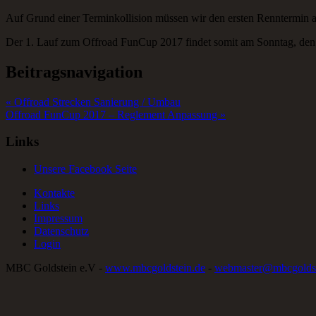
Auf Grund einer Terminkollision müssen wir den ersten Renntermin
Der 1. Lauf zum Offroad FunCup 2017 findet somit am Sonntag, den 
Beitragsnavigation
« Offroad Strecken Sanierung / Umbau
Offroad FunCup 2017 – Reglement Anpassung »
Links
Unsere Facebook Seite
Kontakte
Links
Impressum
Datenschutz
Login
MBC Goldstein e.V -
www.mbcgoldstein.de
-
webmaster@mbcgoldst