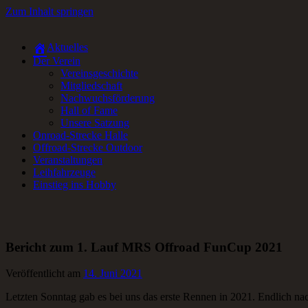
Zum Inhalt springen
Aktuelles
RC-Car Verein in Frankfurt am Main für Offroad- und Onroad RC-Fa
Der Verein
Vereinsgeschichte
Mitgliedschaft
Nachwuchsförderung
Hall of Fame
Unsere Satzung
Onroad-Strecke Halle
Offroad-Strecke Outdoor
Veranstaltungen
Leihfahrzeuge
Einstieg ins Hobby
Bericht zum 1. Lauf MRS Offroad FunCup 2021
Veröffentlicht am
14. Juni 2021
Letzten Sonntag gab es bei uns das erste Rennen in 2021. Endlich nac