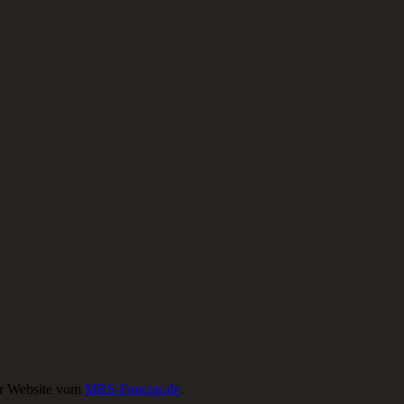
der Website vom
MRS-Funcup.de
.