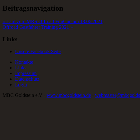
Beitragsnavigation
« Lauf zum MRS Offroad FunCup am 13.06.2021
Offroad Gastfahrer Training 2021 »
Links
Unsere Facebook Seite
Kontakte
Links
Impressum
Datenschutz
Login
MBC Goldstein e.V -
www.mbcgoldstein.de
-
webmaster@mbcgoldst