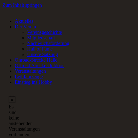
Zum Inhalt springen
Aktuelles
RC-Car Verein in Frankfurt am Main für Offroad- und Onroad RC-
Der Verein
Fans.
Vereinsgeschichte
Mitgliedschaft
Nachwuchsförderung
Hall of Fame
Unsere Satzung
Onroad-Strecke Halle
Offroad-Strecke Outdoor
Veranstaltungen
Leihfahrzeuge
Einstieg ins Hobby
Es
sind
keine
anstehenden
Veranstaltungen
vorhanden.