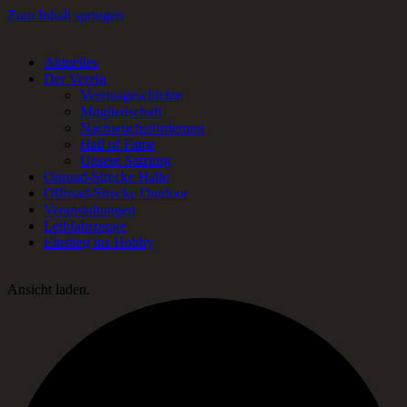
Zum Inhalt springen
Aktuelles
RC-Car Verein in Frankfurt am Main für Offroad- und Onroad RC-
Der Verein
Fans.
Vereinsgeschichte
Mitgliedschaft
Nachwuchsförderung
Hall of Fame
Unsere Satzung
Onroad-Strecke Halle
Offroad-Strecke Outdoor
Veranstaltungen
Leihfahrzeuge
Einstieg ins Hobby
Ansicht laden.