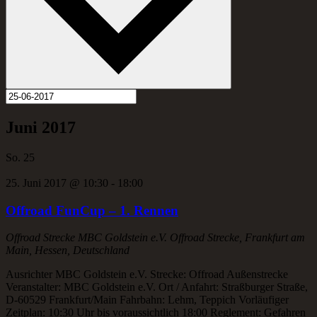
Juni 2017
So.
25
25. Juni 2017 @ 10:30
-
18:00
Offroad FunCup – 1. Rennen
Offroad Strecke
MBC Goldstein e.V. Offroad Strecke, Frankfurt am
Main, Hessen, Deutschland
Ausrichter MBC Goldstein e.V. Strecke: Offroad Außenstrecke
Veranstalter: MBC Goldstein e.V. Ort / Anfahrt: Straßburger Straße,
D-60529 Frankfurt/Main Fahrbahn: Lehm, Teppich Vorläufiger
Zeitplan: 10:30 Uhr bis voraussichtlich 18:00 Reglement: Gefahren