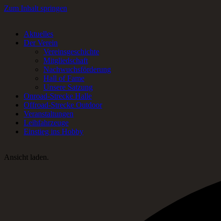
Zum Inhalt springen
Aktuelles
RC-Car Verein in Frankfurt am Main für Offroad- und Onroad RC-Fa
Der Verein
Vereinsgeschichte
Mitgliedschaft
Nachwuchsförderung
Hall of Fame
Unsere Satzung
Onroad-Strecke Halle
Offroad-Strecke Outdoor
Veranstaltungen
Leihfahrzeuge
Einstieg ins Hobby
Ansicht laden.