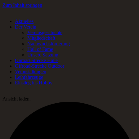
Zum Inhalt springen
Aktuelles
RC-Car Verein in Frankfurt am Main für Offroad- und Onroad RC-
Der Verein
Fans.
Vereinsgeschichte
Mitgliedschaft
Nachwuchsförderung
Hall of Fame
Unsere Satzung
Onroad-Strecke Halle
Offroad-Strecke Outdoor
Veranstaltungen
Leihfahrzeuge
Einstieg ins Hobby
Ansicht laden.