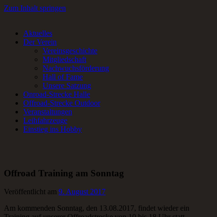
Zum Inhalt springen
Aktuelles
RC-Car Verein in Frankfurt am Main für Offroad- und Onroad RC-
Der Verein
Fans.
Vereinsgeschichte
Mitgliedschaft
Nachwuchsförderung
Hall of Fame
Unsere Satzung
Onroad-Strecke Halle
Offroad-Strecke Outdoor
Veranstaltungen
Leihfahrzeuge
Einstieg ins Hobby
Offroad Training am Sonntag
Veröffentlicht am
9. August 2017
Am kommenden Sonntag, den 13.08.2017, findet wieder ein
Training auf unserer Offroadstrecke von 10 bis 18 Uhr statt.