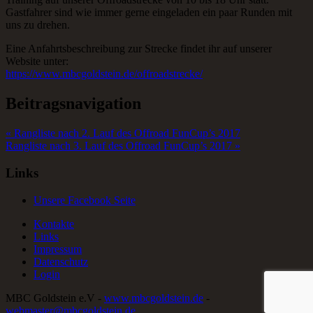
Gastfahrer sind wie immer gerne eingeladen ein paar Runden mit
uns zu drehen.
Eine Anfahrtsbeschreibung zur Strecke findet ihr auf unserer
Website unter:
https://www.mbcgoldstein.de/offroadstrecke/
Beitragsnavigation
« Rangliste nach 2. Lauf des Offroad FunCup’s 2017
Rangliste nach 3. Lauf des Offroad FunCup’s 2017 »
Links
Unsere Facebook Seite
Kontakte
Links
Impressum
Datenschutz
Login
MBC Goldstein e.V -
www.mbcgoldstein.de
-
webmaster@mbcgoldstein.de