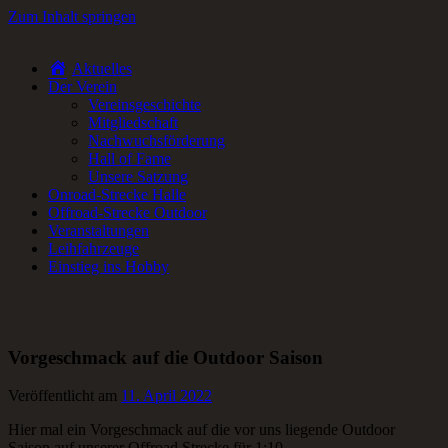
Zum Inhalt springen
Aktuelles
RC-Car Verein in Frankfurt am Main für Offroad- und Onroad RC-
Der Verein
Fans.
Vereinsgeschichte
Mitgliedschaft
Nachwuchsförderung
Hall of Fame
Unsere Satzung
Onroad-Strecke Halle
Offroad-Strecke Outdoor
Veranstaltungen
Leihfahrzeuge
Einstieg ins Hobby
Vorgeschmack auf die Outdoor Saison
Veröffentlicht am
11. April 2022
Hier mal ein Vorgeschmack auf die vor uns liegende Outdoor
Saison auf unserer Offroad Strecke für 1:10.