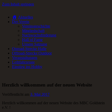
Zum Inhalt springen
Aktuelles
RC-Car Verein in Frankfurt am Main für Offroad- und Onroad RC-
Der Verein
Fans.
Vereinsgeschichte
Mitgliedschaft
Nachwuchsförderung
Hall of Fame
Unsere Satzung
Onroad-Strecke Halle
Offroad-Strecke Outdoor
Veranstaltungen
Leihfahrzeuge
Einstieg ins Hobby
Herzlich willkommen auf der neuen Website
Veröffentlicht am
3. Mai 2017
Herzlich willkommen auf der neuen Website des MBC Goldstein
e.V. !