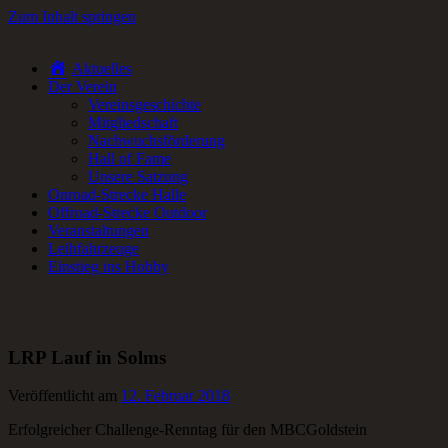
Zum Inhalt springen
Aktuelles
RC-Car Verein in Frankfurt am Main für Offroad- und Onroad RC-
Der Verein
Fans.
Vereinsgeschichte
Mitgliedschaft
Nachwuchsförderung
Hall of Fame
Unsere Satzung
Onroad-Strecke Halle
Offroad-Strecke Outdoor
Veranstaltungen
Leihfahrzeuge
Einstieg ins Hobby
LRP Lauf in Solms
Veröffentlicht am
12. Februar 2018
Erfolgreicher Challenge-Renntag für den MBCGoldstein