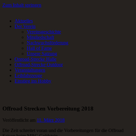
Zum Inhalt springen
Aktuelles
RC-Car Verein in Frankfurt am Main für Offroad- und Onroad RC-
Der Verein
Fans.
Vereinsgeschichte
Mitgliedschaft
Nachwuchsförderung
Hall of Fame
Unsere Satzung
Onroad-Strecke Halle
Offroad-Strecke Outdoor
Veranstaltungen
Leihfahrzeuge
Einstieg ins Hobby
Offroad Strecken Vorbereitung 2018
Veröffentlicht am
11. März 2018
Die Zeit schreitet voran und die Vorbereitungen für die Offroad
Saison beim MBC Goldstein